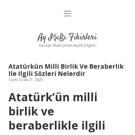
menüyü
Anasayfa
aç
Gizlilik Politikası
Ay Işığı Fikirleri
Yasal Uyarı
Geceye ilham veren keyifli bilgiler!
Hakkımızda
Atatürkün Milli Birlik Ve Beraberlik
Ile Ilgili Sözleri Nelerdir
Tarih: Ocak 21, 2025
Atatürk’ün milli
birlik ve
beraberlikle ilgili