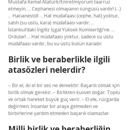
Mustafa Kemal Atatürk/Emretmiyorum taarruz
etmeyin. … Cephanesi olmayanın süngüsü vardır! (…)
… Hacıanestiii! … Hat müdafaası (cephe, hat) yoktur,
satıh (su üstü, kara) müdafaası vardır. …
İstanbul’daki İngiliz İşgal Yüksek Komiserliği’ne. …
Ordular! … Hat müdafaası yoktur, sadece su üstü
müdafaası vardır, bu su üstü bütün karadır.
Birlik ve beraberlikle ilgili
atasözleri nelerdir?
– Bir el, iki el bir ses ne demektir: Başarılı olmak için
birlik olmak gerekir. – Birlikten kuvvet doğar: Toplu
ve ortak hareket büyük güç verir. – El ele, rüzgarda
değirmen: İnsanlar bir araya gelmeden ve
birbirlerine yardım etmeden başarılı olamazlar.
Milli birlik ve beraberliğin