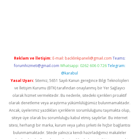
rand opera bahis
Reklam ve İletişim:
E-mail:
backlinkpaneli@gmail.com
Teams:
forumhizmeti@gmail.com
Whatsapp: 0262 606 0 726
Telegram:
@karabul
Yasal Uyarı:
Sitemiz, 5651 Sayılı Kanun gereğince Bilgi Teknolojileri
ve İletişim Kurumu (BTK) tarafından onaylanmış bir Yer Sağlayıcı
olarak hizmet vermektedir. Bu nedenle, sitedeki içerikleri proaktif
olarak denetleme veya araştırma yükümlülüğümüz bulunmamaktadır.
Ancak, üyelerimiz yazdıkları içeriklerin sorumluluğunu taşımakta olup,
siteye üye olarak bu sorumluluğu kabul etmiş sayılırlar. Bu internet
sitesi, herhangi bir marka, kurum veya şahıs şirketi ile hiçbir bağlantısı
bulunmamaktadır. Sitede yalnızca kendi hazırladığımız makaleler