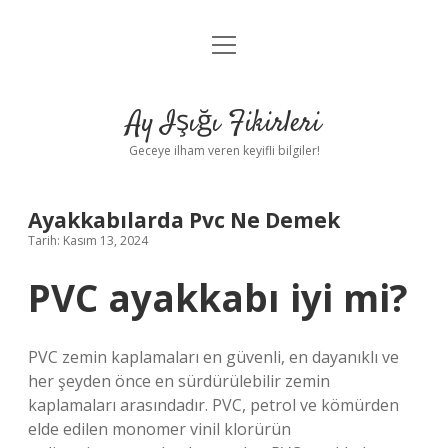
menüyü
Anasayfa
aç
Gizlilik Politikası
Ay Işığı Fikirleri
Yasal Uyarı
Geceye ilham veren keyifli bilgiler!
Hakkımızda
Ayakkabılarda Pvc Ne Demek
Tarih: Kasım 13, 2024
PVC ayakkabı iyi mi?
PVC zemin kaplamaları en güvenli, en dayanıklı ve
her şeyden önce en sürdürülebilir zemin
kaplamaları arasındadır. PVC, petrol ve kömürden
elde edilen monomer vinil klorürün