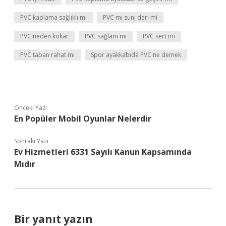
PVC kaplama sağlıklı mı
PVC mi suni deri mi
PVC neden kokar
PVC sağlam mı
PVC sert mi
PVC taban rahat mı
Spor ayakkabıda PVC ne demek
Önceki Yazı
En Popüler Mobil Oyunlar Nelerdir
Sonraki Yazı
Ev Hizmetleri 6331 Sayılı Kanun Kapsamında
Mıdır
Bir yanıt yazın