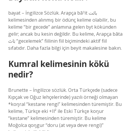
bayat – İngilizce Sözlük. Arapça bāˀit بائت
kelimesinden alınmış bir ödünç kelime olabilir, bu
kelime “bir gecede” anlamına gelen byt kökünden
gelir; ancak bu kesin değildir. Bu kelime, Arapça bāta
بَاتَ “gecelemek” fiilinin fiil biçimindeki aktif fiil
sıfatıdır. Daha fazla bilgi için beyit makalesine bakın.
Kumral kelimesinin kökü
nedir?
Brunette – İngilizce sözlük. Orta Türkçede (sadece
Kıpçak ve Oğuz lehçelerinde) yazılı örneği olmayan
*koŋral “kestane rengi” kelimesinden türemiştir. Bu
kelime, Türkçe eki +Il² ile Eski Türkçe koŋur
“kestane” kelimesinden türemiştir. Bu kelime
Moğolca qoŋgur “doru (at veya deve rengi)”