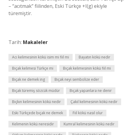
– “acıtmak” fiilinden, Eski Türkçe +I(g) ekiyle
türemiştir.
Tarih:
Makaleler
Acı kelimesinin kökü isim mi fiil mi
Bayatın kökü nedir
Bıçak kelimesi Türkçe mi
Bıçak kelimesinin kökü fiil mi
Bıçak ne demek ing
Bıçak neyi sembolize eder
Bıçak türemiş sözcük müdür
Bıçak yapanlara ne denir
Bıçkın kelimesinin kökü nedir
Çakıl kelimesinin kökü nedir
Eski Türkçede bıçak ne demek
Fiil kökü nasıl olur
Kelimenin kökü neresidir
Kumral kelimesinin kökü nedir