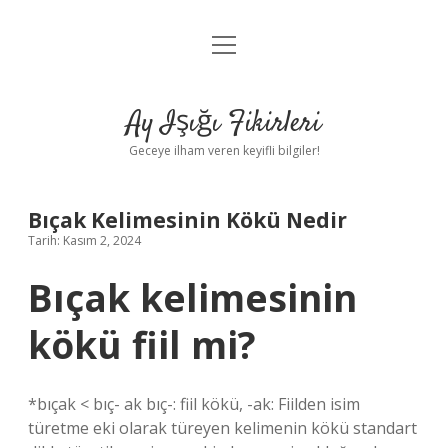
menüyü
Anasayfa
aç
Gizlilik Politikası
Ay Işığı Fikirleri
Yasal Uyarı
Geceye ilham veren keyifli bilgiler!
Hakkımızda
Bıçak Kelimesinin Kökü Nedir
Tarih: Kasım 2, 2024
Bıçak kelimesinin
kökü fiil mi?
*bıçak < bıç- ak bıç-: fiil kökü, -ak: Fiilden isim
türetme eki olarak türeyen kelimenin kökü standart