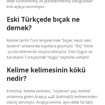
dilde türetilmemiş ve çekimlenmemiş olduğundan
kök açıkça tanınmıyor.
Eski Türkçede bıçak ne
demek?
Kelime tarihi Türk lehçelerinde “bıçak, kesici alet,
testere” anlamında kayıtlara geçmiştir. “Bıç” fiiline
-şu eki eklenerek oluşturulmuştur. Eski Uygur ve
Karahanlı Türkçesinde “bıçġu” biçimine sahiptir.
Kelime kelimesinin kökü
nedir?
Etimoloji. Kelime kelimesi, “söylenen şey, kelime”
anlamına gelen Arapça كلمة (kalima(t)) kelimesinden
ödünç alınmıştır. Arapça kelime, aynı dilde faˁila(t)