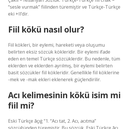
Çakıl – Nisanyan Sözlük. Türkçe-Türkçe fiil chak –
“sesle vurmak” fiilinden türemiştir ve Türkçe-Türkçe
eki +Il’dir.
Fiil kökü nasıl olur?
Fiil kökleri, bir eylemi, hareketi veya oluşumu
belirten eksiz sözcük kökleridir. Bir eylemi ifade
eden en temel Türkçe sözcüklerdir. Bu nedenle, tüm
eklerden ve eklerden ayrılmış, bir eylemi belirten
basit sözcükler fiil kökleridir. Genellikle fiil köklerine
-mek ve -mak ekleri eklenerek güçlendirilir.
Acı kelimesinin kökü isim mi
fiil mi?
Eski Türkçe āçıġ “1. “Acı tat, 2. Acı, acıtma”
sözcüğünden türemiştir. Bu sözcük, Eski Türkçe āçı