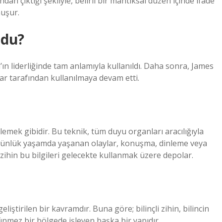
n çıktığı şekliyle, belirli bir mantıksal düzen içinde ifade
nuşur.
ldu?
n’ın liderliğinde tam anlamıyla kullanıldı. Daha sonra, James
lar tarafından kullanılmaya devam etti.
emek gibidir. Bu teknik, tüm duyu organları aracılığıyla
. Günlük yaşamda yaşanan olaylar, konuşma, dinleme veya
tı zihin bu bilgileri gelecekte kullanmak üzere depolar.
liştirilen bir kavramdır. Buna göre; bilinçli zihin, bilincin
nmez bir bölgede işleyen başka bir yapıdır.