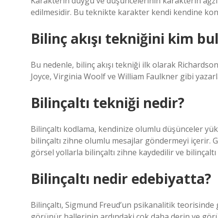
Karakterin duygu ve düşüncelerinin karakterin ağzında
edilmesidir. Bu teknikte karakter kendi kendine ko
Bilinç akışı tekniğini kim bu
Bu nedenle, bilinç akışı tekniği ilk olarak Richardso
Joyce, Virginia Woolf ve William Faulkner gibi yazar
Bilinçaltı tekniği nedir?
Bilinçaltı kodlama, kendinize olumlu düşünceler yükl
bilinçaltı zihne olumlu mesajlar göndermeyi içerir
görsel yollarla bilinçaltı zihne kaydedilir ve bilinçal
Bilinçaltı nedir edebiyatta?
Bilinçaltı, Sigmund Freud’un psikanalitik teorisinde ge
görünür hallerinin ardındaki çok daha derin ve görü