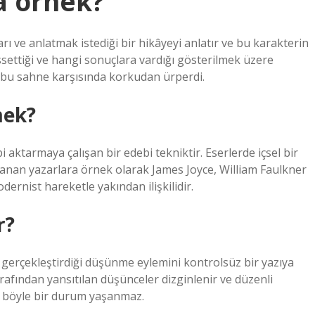
sa örnek?
ı ve anlatmak istediği bir hikâyeyi anlatır ve bu karakterin
issettiği ve hangi sonuçlara vardığı gösterilmek üzere
 bu sahne karşısında korkudan ürperdi.
mek?
 aktarmaya çalışan bir edebi tekniktir. Eserlerde içsel bir
kullanan yazarlara örnek olarak James Joyce, William Faulkner
odernist hareketle yakından ilişkilidir.
r?
la gerçekleştirdiği düşünme eylemini kontrolsüz bir yazıya
arafından yansıtılan düşünceler dizginlenir ve düzenli
da böyle bir durum yaşanmaz.