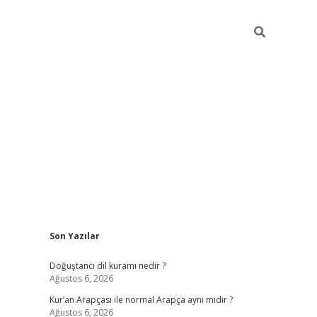
Sidebar
Son Yazılar
grand opera bahis
Doğuştancı dil kuramı nedir ?
Ağustos 6, 2026
Kur’an Arapçası ile normal Arapça aynı mıdır ?
Ağustos 6, 2026