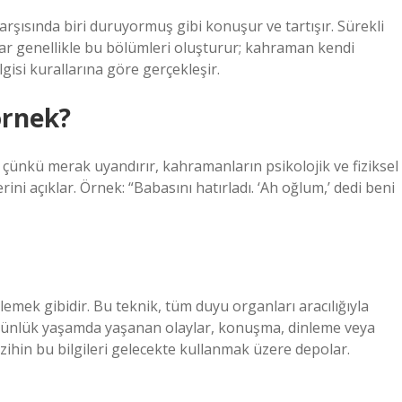
şısında biri duruyormuş gibi konuşur ve tartışır. Sürekli
plar genellikle bu bölümleri oluşturur; kahraman kendi
gisi kurallarına göre gerçekleşir.
örnek?
 çünkü merak uyandırır, kahramanların psikolojik ve fiziksel
ini açıklar. Örnek: “Babasını hatırladı. ‘Ah oğlum,’ dedi beni
emek gibidir. Bu teknik, tüm duyu organları aracılığıyla
. Günlük yaşamda yaşanan olaylar, konuşma, dinleme veya
tı zihin bu bilgileri gelecekte kullanmak üzere depolar.