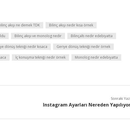
ilinç akışı ne demek TDK
Bilinç akışı nedir kısa örnek
uldu
Bilinç akışı ve monolog nedir
Bilinçaltı nedir edebiyatta
ye dönüş tekniği nedir kısaca
Geriye dönüş tekniği nedir örnek
saca
İç konuşma tekniği nedir örnek
Monolog nedir edebiyatta
Sonraki Yaz
Instagram Ayarları Nereden Yapılıyo