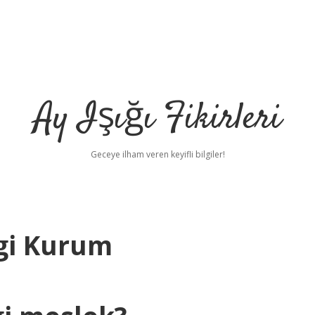
Ay Işığı Fikirleri
Geceye ilham veren keyifli bilgiler!
ngi Kurum