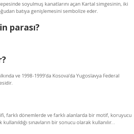
 tepesinde soyulmuş kanatlarını açan Kartal simgesinin, iki
oğudan batıya genişlemesini sembolize eder.
in parası?
r?
Halkında ve 1998-1999’da Kosova’da Yugoslavya Federal
sidir.
ifi, farklı dönemlerde ve farklı alanlarda bir motif, koruyucu
kullanıldığı sınavların bir sonucu olarak kullanılır. .