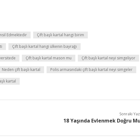
msil Edmektedir
Çift başlı kartal hangi birim
ti
Çift başlı kartal hangi ülkenin bayrağı
iversitede
Çift başlı kartal mason mu
Çift başlı kartal neyi simgeliyor
Neden çift başlı kartal
Polis armasındaki çift başlı kartal neyi simgeler
şlı kartal
Sonraki Yaz
18 Yaşında Evlenmek Doğru M