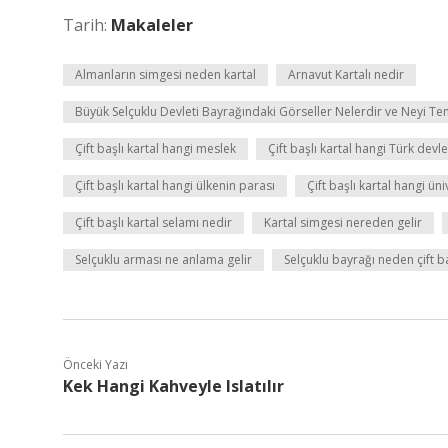
Tarih:
Makaleler
Almanların simgesi neden kartal
Arnavut Kartalı nedir
Büyük Selçuklu Devleti Bayrağındaki Görseller Nelerdir ve Neyi Te
Çift başlı kartal hangi meslek
Çift başlı kartal hangi Türk devle
Çift başlı kartal hangi ülkenin parası
Çift başlı kartal hangi ün
Çift başlı kartal selamı nedir
Kartal simgesi nereden gelir
Selçuklu arması ne anlama gelir
Selçuklu bayrağı neden çift ba
Önceki Yazı
Kek Hangi Kahveyle Islatılır