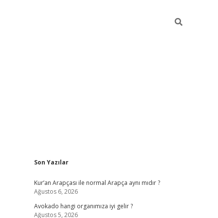
Sidebar
Son Yazılar
grand opera bahis
Kur’an Arapçası ile normal Arapça aynı mıdır ?
Ağustos 6, 2026
Avokado hangi organımıza iyi gelir ?
Ağustos 5, 2026