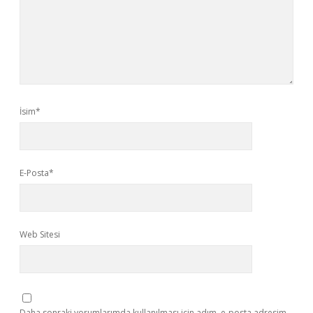
İsim*
E-Posta*
Web Sitesi
Daha sonraki yorumlarımda kullanılması için adım, e-posta adresim