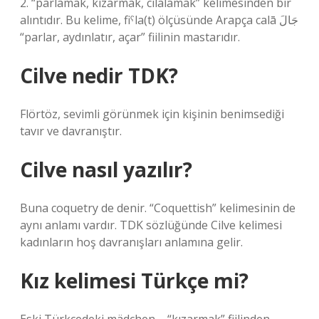
2. “parlamak, kızarmak, cilalamak” kelimesinden bir
alıntıdır. Bu kelime, fiˁla(t) ölçüsünde Arapça calā جَالَ
“parlar, aydınlatır, açar” fiilinin mastarıdır.
Cilve nedir TDK?
Flörtöz, sevimli görünmek için kişinin benimsediği
tavır ve davranıştır.
Cilve nasıl yazılır?
Buna coquetry de denir. “Coquettish” kelimesinin de
aynı anlamı vardır. TDK sözlüğünde Cilve kelimesi
kadınların hoş davranışları anlamına gelir.
Kız kelimesi Türkçe mi?