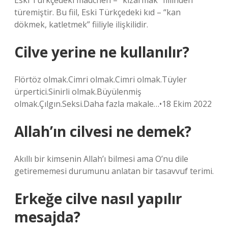
Eski Türkçedeki mädchen – “kızarmak” fiilinden
türemiştir. Bu fiil, Eski Türkçedeki kıd – “kan
dökmek, katletmek” fiiliyle ilişkilidir.
Cilve yerine ne kullanılır?
Flörtöz olmak.Cimri olmak.Cimri olmak.Tüyler
ürpertici.Sinirli olmak.Büyülenmiş
olmak.Çılgın.Seksi.Daha fazla makale…•18 Ekim 2022
Allah’ın cilvesi ne demek?
Akıllı bir kimsenin Allah’ı bilmesi ama O’nu dile
getirememesi durumunu anlatan bir tasavvuf terimi.
Erkeğe cilve nasıl yapılır
mesajda?