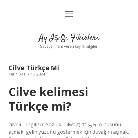
menüyü
Anasayfa
aç
Gizlilik Politikası
Ay Işığı Fikirleri
Yasal Uyarı
Geceye ilham veren keyifli bilgiler!
Hakkımızda
Cilve Türkçe Mi
Tarih: Aralık 18, 2024
Cilve kelimesi
Türkçe mi?
cilveli – İngilizce Sözlük. Cilwa(t) جلوة “1. örtüsünü
açmak, gelin yüzünü göstermek için duvağını açmak,