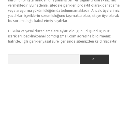
Kurumu (BTK) tarafından onaylanmış bir Yer Sağlayıcı olarak hizmet
vermektedir. Bu nedenle, sitedeki içerikleri proaktif olarak denetleme
veya araştırma yükümlülüğümüz bulunmamaktadır. Ancak, üyelerimiz
yazdıkları içeriklerin sorumluluğunu taşımakta olup, siteye üye olarak
bu sorumluluğu kabul etmiş sayılırlar.
Hukuka ve yasal düzenlemelere aykırı olduğunu düşündüğünüz
içerikleri,
backlinkpanelicomtr@gmail.com
adresine bildirmeniz
halinde, ilgili içerikler yasal süre içerisinde sitemizden kaldırılacaktır.
Arama
s