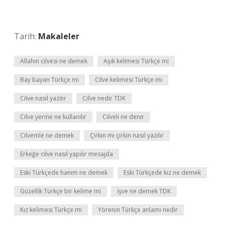
Tarih:
Makaleler
Allahın cilvesi ne demek
Aşık kelimesi Türkçe mi
Bay bayan Türkçe mi
Cilve kelimesi Türkçe mi
Cilve nasıl yazılır
Cilve nedir TDK
Cilve yerine ne kullanılır
Cilveli ne denir
Cilvemle ne demek
Çirkin mi çirkin nasıl yazılır
Erkeğe cilve nasıl yapılır mesajda
Eski Türkçede hanım ne demek
Eski Türkçede kız ne demek
Güzellik Türkçe bir kelime mi
İşve ne demek TDK
Kız kelimesi Türkçe mi
Yörenin Türkçe anlamı nedir