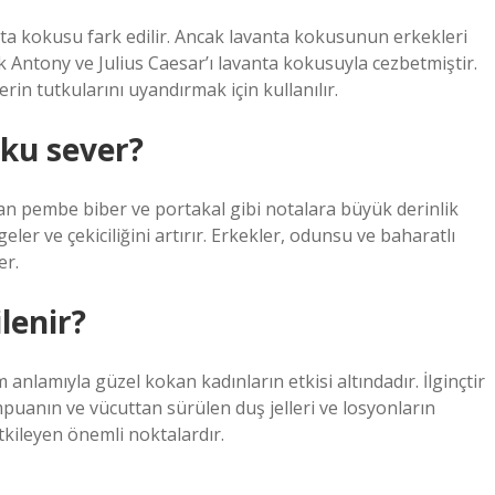
nta kokusu fark edilir. Ancak lavanta kokusunun erkekleri
 Antony ve Julius Caesar’ı lavanta kokusuyla cezbetmiştir.
lerin tutkularını uyandırmak için kullanılır.
oku sever?
an pembe biber ve portakal gibi notalara büyük derinlik
geler ve çekiciliğini artırır. Erkekler, odunsu ve baharatlı
er.
lenir?
nlamıyla güzel kokan kadınların etkisi altındadır. İlginçtir
puanın ve vücuttan sürülen duş jelleri ve losyonların
tkileyen önemli noktalardır.