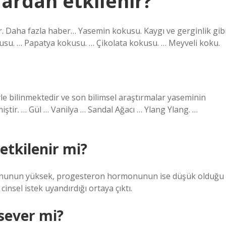
ardan etkilenir?
ur. Daha fazla haber… Yasemin kokusu. Kaygı ve gerginlik gib
kusu. … Papatya kokusu. … Çikolata kokusu. … Meyveli koku.
iyle bilinmektedir ve son bilimsel araştırmalar yaseminin
ilmiştir. … Gül … Vanilya … Sandal Ağacı … Ylang Ylang. …
etkilenir mi?
rmonunun yüksek, progesteron hormonunun ise düşük olduğu
nsel istek uyandırdığı ortaya çıktı.
sever mi?