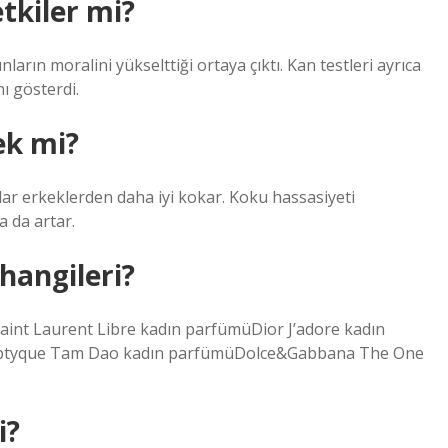
tkiler mi?
ın moralini yükselttiği ortaya çıktı. Kan testleri ayrıca
ı gösterdi.
ek mi?
lar erkeklerden daha iyi kokar. Koku hassasiyeti
 da artar.
hangileri?
aint Laurent Libre kadın parfümüDior J’adore kadın
iptyque Tam Dao kadın parfümüDolce&Gabbana The One
i?