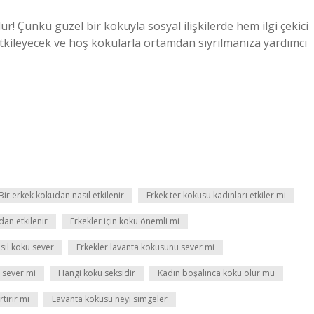
! Çünkü güzel bir kokuyla sosyal ilişkilerde hem ilgi çekici
kileyecek ve hoş kokularla ortamdan sıyrılmanıza yardımcı
Bir erkek kokudan nasıl etkilenir
Erkek ter kokusu kadınları etkiler mi
dan etkilenir
Erkekler için koku önemli mi
sıl koku sever
Erkekler lavanta kokusunu sever mi
 sever mi
Hangi koku seksidir
Kadın boşalınca koku olur mu
tırır mı
Lavanta kokusu neyi simgeler