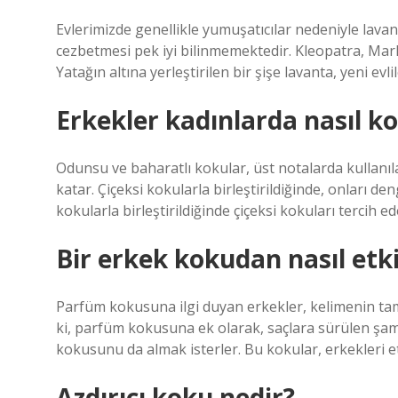
Evlerimizde genellikle yumuşatıcılar nedeniyle lava
cezbetmesi pek iyi bilinmemektedir. Kleopatra, Mark
Yatağın altına yerleştirilen bir şişe lavanta, yeni evli
Erkekler kadınlarda nasıl k
Odunsu ve baharatlı kokular, üst notalarda kullanıl
katar. Çiçeksi kokularla birleştirildiğinde, onları den
kokularla birleştirildiğinde çiçeksi kokuları tercih ed
Bir erkek kokudan nasıl etki
Parfüm kokusuna ilgi duyan erkekler, kelimenin tam a
ki, parfüm kokusuna ek olarak, saçlara sürülen şam
kokusunu da almak isterler. Bu kokular, erkekleri e
Azdırıcı koku nedir?