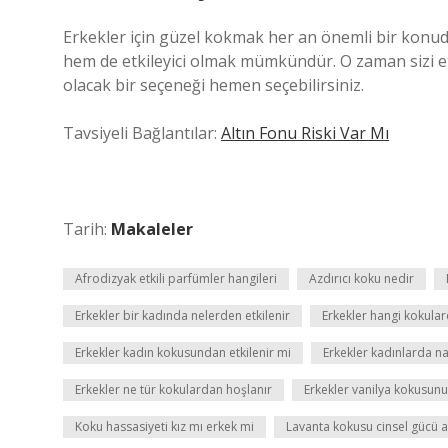
Erkekler için güzel kokmak her an önemli bir konudur
hem de etkileyici olmak mümkündür. O zaman sizi et
olacak bir seçeneği hemen seçebilirsiniz.
Tavsiyeli Bağlantılar:
Altın Fonu Riski Var Mı
Tarih:
Makaleler
Afrodizyak etkili parfümler hangileri
Azdırıcı koku nedir
Erkekler bir kadında nelerden etkilenir
Erkekler hangi kokular
Erkekler kadın kokusundan etkilenir mi
Erkekler kadınlarda na
Erkekler ne tür kokulardan hoşlanır
Erkekler vanilya kokusunu
Koku hassasiyeti kız mı erkek mi
Lavanta kokusu cinsel gücü ar