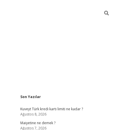
Sidebar
Son Yazılar
grand opera bahis
Kuveyt Türk kredi kartı limiti ne kadar ?
Ağustos 8, 2026
Maiyetine ne demek ?
Ağustos 7, 2026