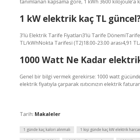
tanımlanan kapsama göre, 1 kWh 3600 kilojoule’a karşı
1 kW elektrik kaç TL güncel
3’lü Elektrik Tarife Fiyatları3’lü Tarife DönemiTari
TL/kWhNokta Tarifesi (T2)18.00-23.00 arası4,91 TL
1000 Watt Ne Kadar elektri
Genel bir bilgi vermek gerekirse: 1000 watt gücündek
elektrik fiyatıyla çarparak ısıtıcınızın elektrik fatu
Tarih:
Makaleler
1 günde kaç kalori alınmalı
1 kişi günde kaç kW elektrik harca