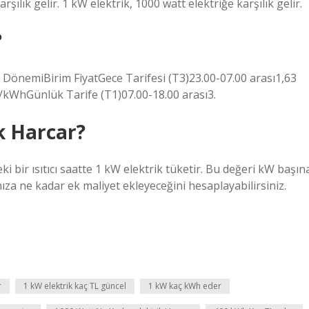
lık gelir. 1 kW elektrik, 1000 watt elektriğe karşılık gelir.
?
fe DönemiBirim FiyatGece Tarifesi (T3)23.00-07.00 arası1,63
/kWhGünlük Tarife (T1)07.00-18.00 arası3.
k Harcar?
i bir ısıtıcı saatte 1 kW elektrik tüketir. Bu değeri kW başın
ranıza ne kadar ek maliyet ekleyeceğini hesaplayabilirsiniz.
r
1 kW elektrik kaç TL güncel
1 kW kaç kWh eder