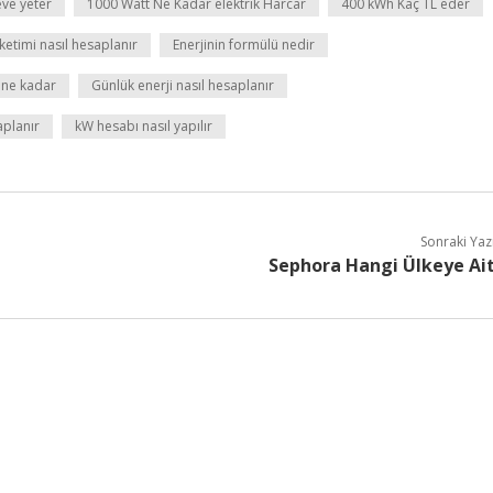
eve yeter
1000 Watt Ne Kadar elektrik Harcar
400 kWh Kaç TL eder
üketimi nasıl hesaplanır
Enerjinin formülü nedir
ı ne kadar
Günlük enerji nasıl hesaplanır
aplanır
kW hesabı nasıl yapılır
Sonraki Yaz
Sephora Hangi Ülkeye Ai