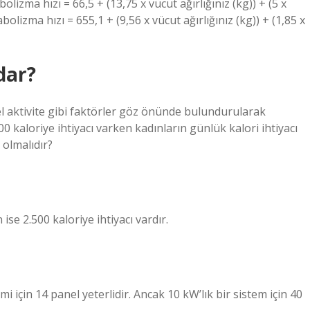
lizma hızı = 66,5 + (13,75 x vücut ağırlığınız (kg)) + (5 x
olizma hızı = 655,1 + (9,56 x vücut ağırlığınız (kg)) + (1,85 x
dar?
iksel aktivite gibi faktörler göz önünde bulundurularak
0 kaloriye ihtiyacı varken kadınların günlük kalori ihtiyacı
 olmalıdır?
ise 2.500 kaloriye ihtiyacı vardır.
 için 14 panel yeterlidir. Ancak 10 kW’lık bir sistem için 40