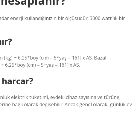
l hesaplanır?
dar enerji kullandığınızın bir ölçüsüdür. 3000 watt’lık bir
ır?
 (kg) + 6,25*boy (cm) – 5*yaş – 161] x AS. Bazal
+ 6,25*boy (cm) – 5*yaş – 161] x AS.
k harcar?
günlük elektrik tüketimi, evdeki cihaz sayısına ve türüne,
rine bağlı olarak değişebilir. Ancak genel olarak, günlük ev
.