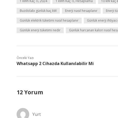
1 kWh Kaç TL 2024
1 kWh Kaç TL Hesaplama
10 kW kaç 
Buzdolabı günlük kaç kW
Enerji nasıl hesaplanır
Enerji t
Günlük elektrik tüketimi nasıl hesaplanır
Günlük enerji ihtiyac
Günlük enerji tüketimi nedir
Günlük harcanan kalori nasıl hes
Önceki Yazı
Whatsapp 2 Cihazda Kullanılabilir Mi
12 Yorum
Yurt