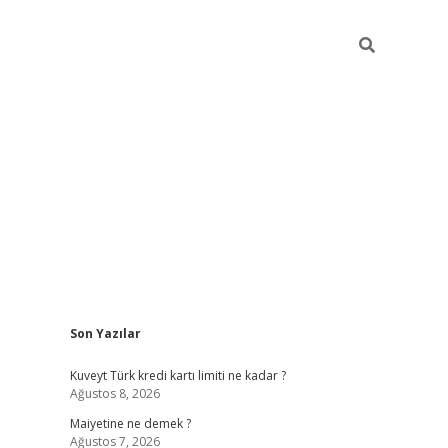
Sidebar
Son Yazılar
grand opera bahis
Kuveyt Türk kredi kartı limiti ne kadar ?
Ağustos 8, 2026
Maiyetine ne demek ?
Ağustos 7, 2026