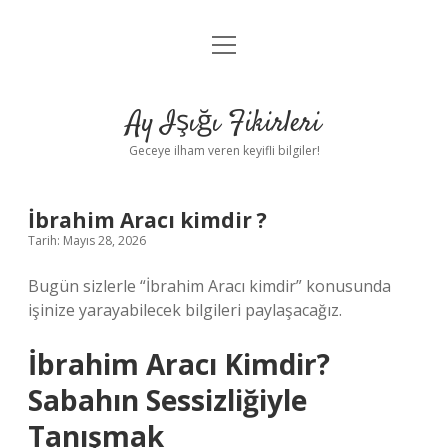
menüyü
Anasayfa
aç
Gizlilik Politikası
Ay Işığı Fikirleri
Yasal Uyarı
Geceye ilham veren keyifli bilgiler!
Hakkımızda
İbrahim Aracı kimdir ?
Tarih: Mayıs 28, 2026
Bugün sizlerle “İbrahim Aracı kimdir” konusunda
işinize yarayabilecek bilgileri paylaşacağız.
İbrahim Aracı Kimdir?
Sabahın Sessizliğiyle
Tanışmak