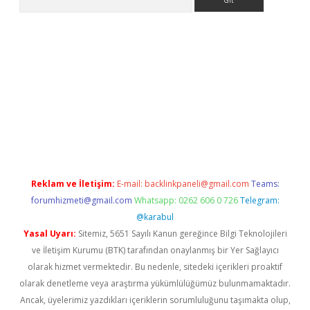
his
Reklam ve İletişim:
E-mail:
backlinkpaneli@gmail.com
Teams:
forumhizmeti@gmail.com
Whatsapp: 0262 606 0 726
Telegram:
@karabul
Yasal Uyarı:
Sitemiz, 5651 Sayılı Kanun gereğince Bilgi Teknolojileri
ve İletişim Kurumu (BTK) tarafından onaylanmış bir Yer Sağlayıcı
olarak hizmet vermektedir. Bu nedenle, sitedeki içerikleri proaktif
olarak denetleme veya araştırma yükümlülüğümüz bulunmamaktadır.
Ancak, üyelerimiz yazdıkları içeriklerin sorumluluğunu taşımakta olup,