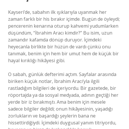
Kayseri’de, sabahın ilk ışıklarıyla uyanmak her
zaman farklı bir his bırakır içimde. Bugün de öyleydi;
pencerenin kenarına oturup kahvemi yudumlarken
düşündüm, “İbrahim Aracı kimdir?” Bu isim, uzun
zamandır kafamda dönüp duruyor. İçimdeki
heyecanla birlikte bir hüzün de vardı çünkü onu
tanımak, benim için hem bir umut hem de küçük bir
hayal kırıklığı hikâyesi gibi.
O sabah, günlük defterimi açtım. Sayfalar arasında
biriken küçük notlar, İbrahim Aracı’yla ilgili
rastladığım bilgileri de içeriyordu. Bir gazetede, bir
röportajda ya da sosyal medyada, adının geçtiği her
yerde bir iz bırakmıştı. Ama benim için mesele
sadece bilgiler değildi; onun hikâyesinin, yaşadığı
zorlukların ve başardığı şeylerin bana ne
hissettirdiğiydi. İçimdeki duygusal yanım titriyordu,