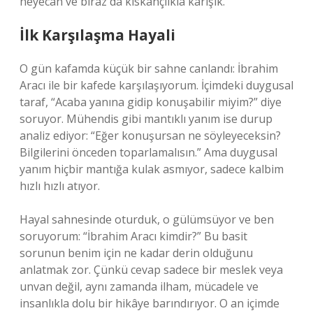
heyecan ve biraz da kıskançlıkla karışık.
İlk Karşılaşma Hayali
O gün kafamda küçük bir sahne canlandı: İbrahim
Aracı ile bir kafede karşılaşıyorum. İçimdeki duygusal
taraf, “Acaba yanına gidip konuşabilir miyim?” diye
soruyor. Mühendis gibi mantıklı yanım ise durup
analiz ediyor: “Eğer konuşursan ne söyleyeceksin?
Bilgilerini önceden toparlamalısın.” Ama duygusal
yanım hiçbir mantığa kulak asmıyor, sadece kalbim
hızlı hızlı atıyor.
Hayal sahnesinde oturduk, o gülümsüyor ve ben
soruyorum: “İbrahim Aracı kimdir?” Bu basit
sorunun benim için ne kadar derin olduğunu
anlatmak zor. Çünkü cevap sadece bir meslek veya
unvan değil, aynı zamanda ilham, mücadele ve
insanlıkla dolu bir hikâye barındırıyor. O an içimde