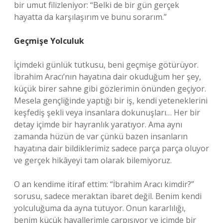
bir umut filizleniyor: “Belki de bir gün gerçek
hayatta da karşılaşırım ve bunu sorarım.”
Geçmişe Yolculuk
İçimdeki günlük tutkusu, beni geçmişe götürüyor.
İbrahim Aracı’nın hayatına dair okuduğum her şey,
küçük birer sahne gibi gözlerimin önünden geçiyor.
Mesela gençliğinde yaptığı bir iş, kendi yeteneklerini
keşfediş şekli veya insanlara dokunuşları… Her bir
detay içimde bir hayranlık yaratıyor. Ama aynı
zamanda hüzün de var çünkü bazen insanların
hayatına dair bildiklerimiz sadece parça parça oluyor
ve gerçek hikâyeyi tam olarak bilemiyoruz.
O an kendime itiraf ettim: “İbrahim Aracı kimdir?”
sorusu, sadece meraktan ibaret değil. Benim kendi
yolculuğuma da ayna tutuyor. Onun kararlılığı,
benim küçük hayallerimle çarpışıyor ve içimde bir