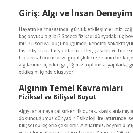
Giriş: Algı ve İnsan Deneyim
Hayatın karmaşasında, günlük etkileşimlerimizi çoğ
kaç boyutu algılar? Sadece fiziksel dünyadaki üç boy
mı? Bu soruyu düşündüğümde, kendimi sokakta yürür
hissediyorum; bir yandan renkler, şekiller ve harek
toplumsal normlar ve güç ilişkileri zihnimin bir köşe
algılarımız, içinden geçtiğimiz toplumsal yapılarla, 
etkileşim içinde oluşuyor.
Algının Temel Kavramları
Fiziksel ve Bilişsel Boyut
Algıyı anlamaya çalışırken ilk durak, klasik anlamıy
dokunduğumuz dünyadır. Psikoloji literatüründe ise 
bilişsel süreçlerle şekillenir. Algılarımız, beynin bi
ve toplumsal normlardan etkilenir (Neisser, 1967).