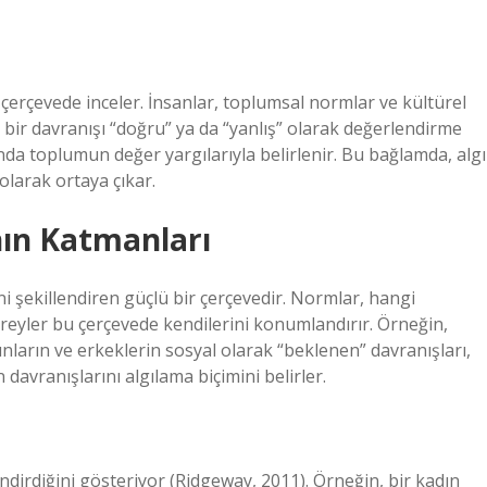
 çerçevede inceler. İnsanlar, toplumsal normlar ve kültürel
, bir davranışı “doğru” ya da “yanlış” olarak değerlendirme
anda toplumun değer yargılarıyla belirlenir. Bu bağlamda, algı
 olarak ortaya çıkar.
nın Katmanları
i şekillendiren güçlü bir çerçevedir. Normlar, hangi
bireyler bu çerçevede kendilerini konumlandırır. Örneğin,
adınların ve erkeklerin sosyal olarak “beklenen” davranışları,
davranışlarını algılama biçimini belirler.
lendirdiğini gösteriyor (Ridgeway, 2011). Örneğin, bir kadın