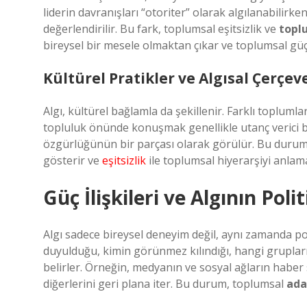
liderin davranışları “otoriter” olarak algılanabilirke
değerlendirilir. Bu fark, toplumsal eşitsizlik ve
topl
bireysel bir mesele olmaktan çıkar ve toplumsal güç il
Kültürel Pratikler ve Algısal Çerçev
Algı, kültürel bağlamla da şekillenir. Farklı topluml
topluluk önünde konuşmak genellikle utanç verici bi
özgürlüğünün bir parçası olarak görülür. Bu durum, k
gösterir ve
eşitsizlik
ile toplumsal hiyerarşiyi anlam
Güç İlişkileri ve Algının Polit
Algı sadece bireysel deneyim değil, aynı zamanda pol
duyulduğu, kimin görünmez kılındığı, hangi grupların
belirler. Örneğin, medyanın ve sosyal ağların haber s
diğerlerini geri plana iter. Bu durum, toplumsal
ada