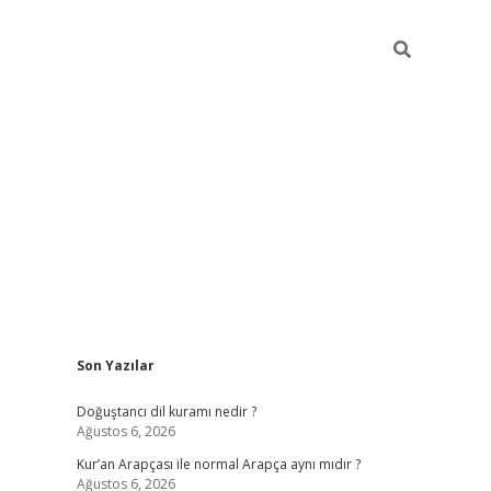
Sidebar
Son Yazılar
grand opera bahis
Doğuştancı dil kuramı nedir ?
Ağustos 6, 2026
Kur’an Arapçası ile normal Arapça aynı mıdır ?
Ağustos 6, 2026