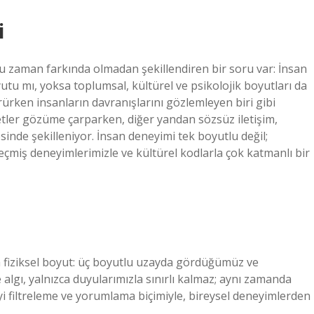
i
u zaman farkında olmadan şekillendiren bir soru var: İnsan
utu mı, yoksa toplumsal, kültürel ve psikolojik boyutları da
ken insanların davranışlarını gözlemleyen biri gibi
etler gözüme çarparken, diğer yandan sözsüz iletişim,
sinde şekilleniyor. İnsan deneyimi tek boyutlu değil;
geçmiş deneyimlerimizle ve kültürel kodlarla çok katmanlı bir
la fiziksel boyut: üç boyutlu uzayda gördüğümüz ve
algı, yalnızca duyularımızla sınırlı kalmaz; aynı zamanda
lgiyi filtreleme ve yorumlama biçimiyle, bireysel deneyimlerden