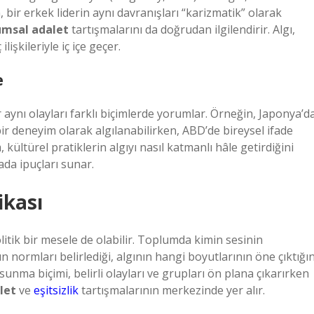
n, bir erkek liderin aynı davranışları “karizmatik” olarak
umsal adalet
tartışmalarını da doğrudan ilgilendirir. Algı,
işkileriyle iç içe geçer.
e
ar aynı olayları farklı biçimlerde yorumlar. Örneğin, Japonya’d
r deneyim olarak algılanabilirken, ABD’de bireysel ifade
ültürel pratiklerin algıyı nasıl katmanlı hâle getirdiğini
ada ipuçları sunar.
ikası
itik bir mesele de olabilir. Toplumda kimin sesinin
 normları belirlediği, algının hangi boyutlarının öne çıktığın
unma biçimi, belirli olayları ve grupları ön plana çıkarırken
let
ve
eşitsizlik
tartışmalarının merkezinde yer alır.