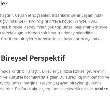
ler
laştırır. Urban etnografiler, insanların şehir yaşamındaki
gıyı nasıl şekillendirdiğini ortaya koyar (Whyte, 1943).
anışı, bireysel deneyimden çok toplumsal bağlamın etkisiyle
l ortamda algının birden çok boyutta deneyimlendiğini
üretirken bireylerin kendilerini ve başkalarını algılama
Bireysel Perspektif
da kritik bir araçtır. Bireyler yalnızca fiziksel çevrelerini
ni ve kültürel normları da algılar. Bu süreç, kişinin kendini ve
in, toplumsal marjinalizasyon yaşayan bireyler, güvenlik,
p olur. Bu farklı algılar, toplumsal eşitsizliklerin ve
adalet