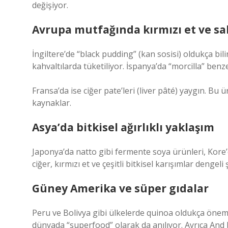
değişiyor.
Avrupa mutfağında kırmızı et ve sa
İngiltere’de “black pudding” (kan sosisi) oldukça bil
kahvaltılarda tüketiliyor. İspanya’da “morcilla” benze
Fransa’da ise ciğer pate’leri (liver pâté) yaygın. 
kaynaklar.
Asya’da bitkisel ağırlıklı yaklaşım
Japonya’da natto gibi fermente soya ürünleri, Kore’
ciğer, kırmızı et ve çeşitli bitkisel karışımlar dengeli 
Güney Amerika ve süper gıdalar
Peru ve Bolivya gibi ülkelerde quinoa oldukça önem
dünyada “superfood” olarak da anılıyor. Ayrıca And 