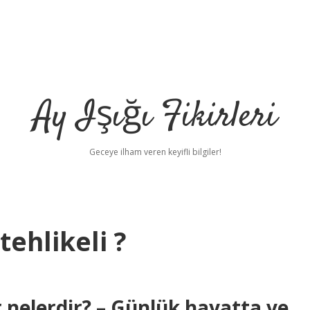
Ay Işığı Fikirleri
Geceye ilham veren keyifli bilgiler!
ehlikeli ?
 nelerdir? – Günlük hayatta ve