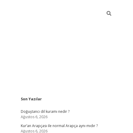
Sidebar
Son Yazılar
grand opera bahis
Doğuştancı dil kuramı nedir ?
Ağustos 6, 2026
Kur’an Arapçası ile normal Arapça aynı mıdır ?
Ağustos 6, 2026