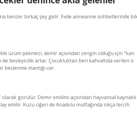
cekler denince akla gelenler
na benzer birkaç şey gelir. Evde anneanne sohbetlerinde bil
llikle üzüm pekmezi, demir açısından zengin olduğu için “kan
de besleyicilik artar. Çocukluktan beri kahvaltıda verilen o
ir beslenme mantığı var.
ı” olarak görülür. Demir emilimi açısından hayvansal kaynaklı
ay emilir. Kuzu ciğeri de Anadolu mutfağında sıkça tercih