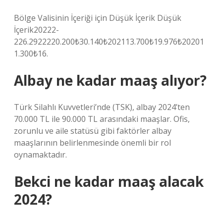
Bölge Valisinin İçeriği için Düşük İçerik Düşük
İçerik20222-
226.2922220.200₺30.140₺202113.700₺19.976₺20201
1.300₺16.
Albay ne kadar maaş alıyor?
Türk Silahlı Kuvvetleri’nde (TSK), albay 2024’ten
70.000 TL ile 90.000 TL arasındaki maaşlar. Ofis,
zorunlu ve aile statüsü gibi faktörler albay
maaşlarının belirlenmesinde önemli bir rol
oynamaktadır.
Bekci ne kadar maaş alacak
2024?