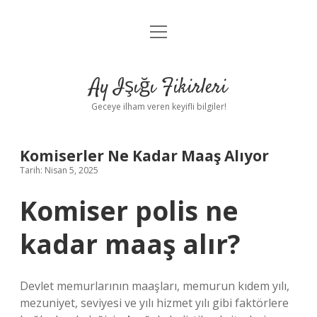
menüyü
Anasayfa
aç
Gizlilik Politikası
Ay Işığı Fikirleri
Yasal Uyarı
Geceye ilham veren keyifli bilgiler!
Hakkımızda
Komiserler Ne Kadar Maaş Alıyor
Tarih: Nisan 5, 2025
Komiser polis ne
kadar maaş alır?
Devlet memurlarının maaşları, memurun kıdem yılı,
mezuniyet, seviyesi ve yılı hizmet yılı gibi faktörlere