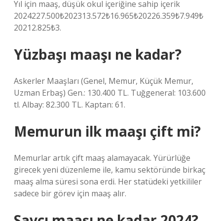
Yıl için maaş, düşük okul içeriğine sahip içerik
2024227.500₺202313.572₺16.965₺20226.359₺7.949₺
20212.825₺3.
Yüzbaşı maaşı ne kadar?
Askerler Maaşları (Genel, Memur, Küçük Memur,
Uzman Erbaş) Gen.: 130.400 TL. Tuğgeneral: 103.600
tl. Albay: 82.300 TL. Kaptan: 61.
Memurun ilk maaşı çift mi?
Memurlar artık çift maaş alamayacak. Yürürlüğe
girecek yeni düzenleme ile, kamu sektöründe birkaç
maaş alma süresi sona erdi. Her statüdeki yetkililer
sadece bir görev için maaş alır.
Savcı maaşı ne kadar 2024?