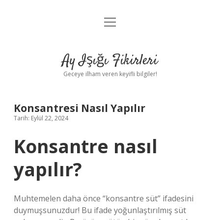
menüyü
Anasayfa
aç
Gizlilik Politikası
Ay Işığı Fikirleri
Yasal Uyarı
Geceye ilham veren keyifli bilgiler!
Hakkımızda
Konsantresi Nasıl Yapılır
Tarih: Eylül 22, 2024
Konsantre nasıl
yapılır?
Muhtemelen daha önce “konsantre süt” ifadesini
duymuşsunuzdur! Bu ifade yoğunlaştırılmış süt