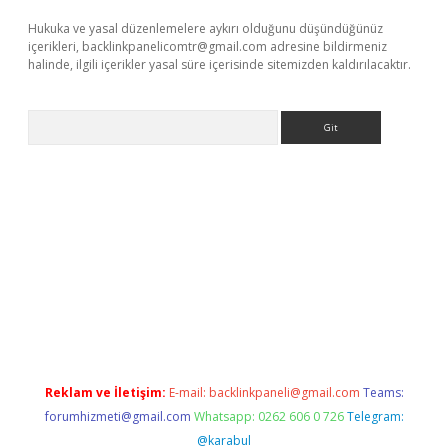
Hukuka ve yasal düzenlemelere aykırı olduğunu düşündüğünüz
içerikleri,
backlinkpanelicomtr@gmail.com
adresine bildirmeniz
halinde, ilgili içerikler yasal süre içerisinde sitemizden kaldırılacaktır.
Arama
bahis
Reklam ve İletişim:
E-mail:
backlinkpaneli@gmail.com
Teams:
forumhizmeti@gmail.com
Whatsapp: 0262 606 0 726
Telegram:
@karabul