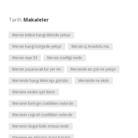
Tarih:
Makaleler
Mersin bitkisi hangi iklimde yetişir
Mersin hangi bölgede yetişir
Mersin iç Anadolu mu
Mersin niye 33
Mersin özelliği nedir
Mersin yaşanacak bir yer mi
Mersinde en çok ne yetişir
Mersinde hangi iklim tipi görülür
Mersinde ne ekilir
Mersine neden içel denir
Mersinin belirgin özellikleri nelerdir
Mersinin coğrafi özellikleri nelerdir
Mersinin doğal bitki örtüsü nedir
Mersinin en gelişmiş ilçesi hangisi