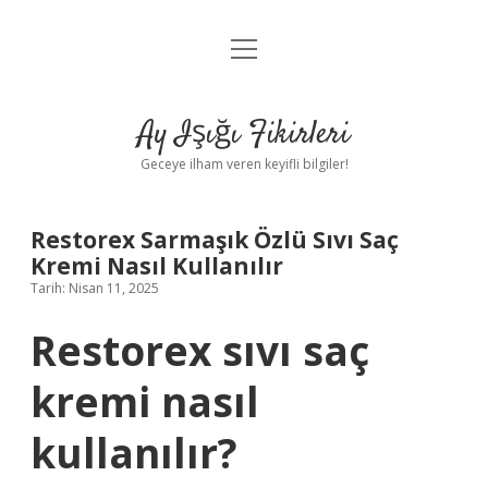
menüyü
Anasayfa
aç
Gizlilik Politikası
Ay Işığı Fikirleri
Yasal Uyarı
Geceye ilham veren keyifli bilgiler!
Hakkımızda
Restorex Sarmaşık Özlü Sıvı Saç
Kremi Nasıl Kullanılır
Tarih: Nisan 11, 2025
Restorex sıvı saç
kremi nasıl
kullanılır?