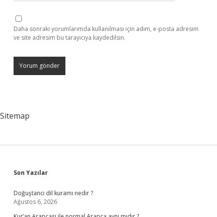
Daha sonraki yorumlarımda kullanılması için adım, e-posta adresim
ve site adresim bu tarayıcıya kaydedilsin.
Sitemap
Sidebar
Son Yazılar
Doğuştancı dil kuramı nedir ?
Ağustos 6, 2026
Kur’an Arapçası ile normal Arapça aynı mıdır ?