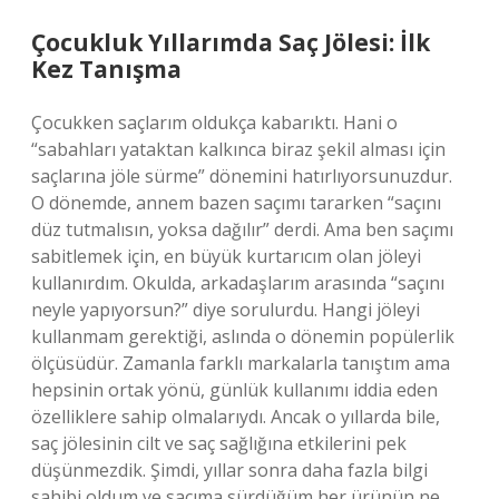
Çocukluk Yıllarımda Saç Jölesi: İlk
Kez Tanışma
Çocukken saçlarım oldukça kabarıktı. Hani o
“sabahları yataktan kalkınca biraz şekil alması için
saçlarına jöle sürme” dönemini hatırlıyorsunuzdur.
O dönemde, annem bazen saçımı tararken “saçını
düz tutmalısın, yoksa dağılır” derdi. Ama ben saçımı
sabitlemek için, en büyük kurtarıcım olan jöleyi
kullanırdım. Okulda, arkadaşlarım arasında “saçını
neyle yapıyorsun?” diye sorulurdu. Hangi jöleyi
kullanmam gerektiği, aslında o dönemin popülerlik
ölçüsüdür. Zamanla farklı markalarla tanıştım ama
hepsinin ortak yönü, günlük kullanımı iddia eden
özelliklere sahip olmalarıydı. Ancak o yıllarda bile,
saç jölesinin cilt ve saç sağlığına etkilerini pek
düşünmezdik. Şimdi, yıllar sonra daha fazla bilgi
sahibi oldum ve saçıma sürdüğüm her ürünün ne