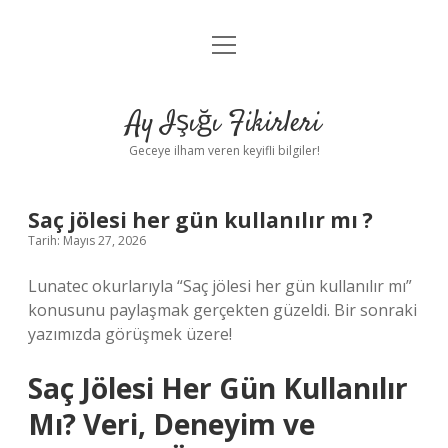
menüyü
Anasayfa
aç
Gizlilik Politikası
Ay Işığı Fikirleri
Yasal Uyarı
Geceye ilham veren keyifli bilgiler!
Hakkımızda
Saç jölesi her gün kullanılır mı ?
Tarih: Mayıs 27, 2026
Lunatec okurlarıyla “Saç jölesi her gün kullanılır mı”
konusunu paylaşmak gerçekten güzeldi. Bir sonraki
yazımızda görüşmek üzere!
Saç Jölesi Her Gün Kullanılır
Mı? Veri, Deneyim ve