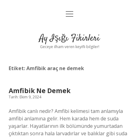
menüyü
Anasayfa
aç
Gizlilik Politikası
Ay Işığı Fikirleri
Yasal Uyarı
Geceye ilham veren keyifli bilgiler!
Hakkımızda
Etiket:
Amfibik araç ne demek
Amfibik Ne Demek
Tarih: Ekim 9, 2024
Amfibik canlı nedir? Amfibi kelimesi tam anlamıyla
amfibi anlamına gelir. Hem karada hem de suda
yaşarlar. Hayatlarının ilk bölümünde yumurtadan
çıktıktan sonra hala larvadırlar ve balıklar gibi suda