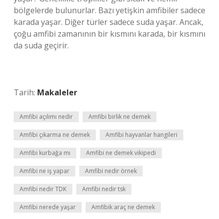
bölgelerde bulunurlar. Bazı yetişkin amfibiler sadece
karada yaşar. Diğer türler sadece suda yaşar. Ancak,
çoğu amfibi zamanının bir kısmını karada, bir kısmını
da suda geçirir.
Tarih:
Makaleler
Amfibi açılımı nedir
Amfibi birlik ne demek
Amfibi çıkarma ne demek
Amfibi hayvanlar hangileri
Amfibi kurbağa mı
Amfibi ne demek vikipedi
Amfibi ne iş yapar
Amfibi nedir örnek
Amfibi nedir TDK
Amfibi nedir tsk
Amfibi nerede yaşar
Amfibik araç ne demek