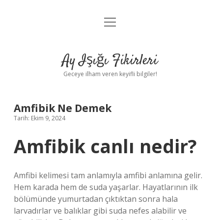
menüyü
Anasayfa
aç
Gizlilik Politikası
Ay Işığı Fikirleri
Yasal Uyarı
Geceye ilham veren keyifli bilgiler!
Hakkımızda
Amfibik Ne Demek
Tarih: Ekim 9, 2024
Amfibik canlı nedir?
Amfibi kelimesi tam anlamıyla amfibi anlamına gelir.
Hem karada hem de suda yaşarlar. Hayatlarının ilk
bölümünde yumurtadan çıktıktan sonra hala
larvadırlar ve balıklar gibi suda nefes alabilir ve