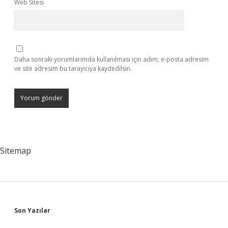
Web Sitesi
Daha sonraki yorumlarımda kullanılması için adım, e-posta adresim
ve site adresim bu tarayıcıya kaydedilsin.
Sitemap
Sidebar
Son Yazılar