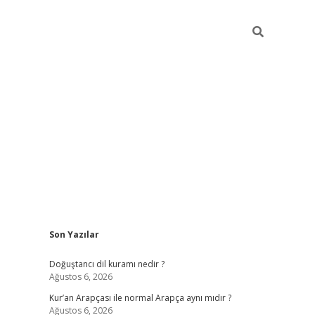
Sidebar
Son Yazılar
grand opera bah
Doğuştancı dil kuramı nedir ?
Ağustos 6, 2026
Kur’an Arapçası ile normal Arapça aynı mıdır ?
Ağustos 6, 2026