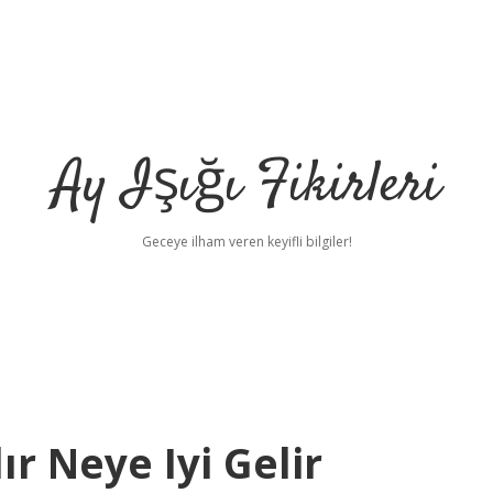
Ay Işığı Fikirleri
Geceye ilham veren keyifli bilgiler!
ır Neye Iyi Gelir