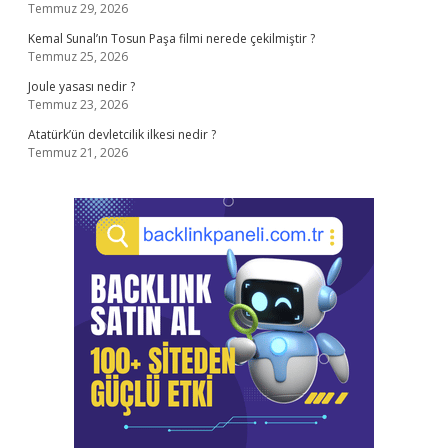
Temmuz 29, 2026
Kemal Sunal’ın Tosun Paşa filmi nerede çekilmiştir ?
Temmuz 25, 2026
Joule yasası nedir ?
Temmuz 23, 2026
Atatürk’ün devletcilik ilkesi nedir ?
Temmuz 21, 2026