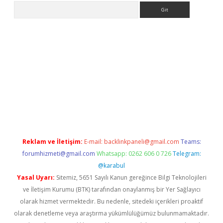
Arama
rand opera bahis
Reklam ve İletişim:
E-mail:
backlinkpaneli@gmail.com
Teams:
forumhizmeti@gmail.com
Whatsapp: 0262 606 0 726
Telegram:
@karabul
Yasal Uyarı:
Sitemiz, 5651 Sayılı Kanun gereğince Bilgi Teknolojileri
ve İletişim Kurumu (BTK) tarafından onaylanmış bir Yer Sağlayıcı
olarak hizmet vermektedir. Bu nedenle, sitedeki içerikleri proaktif
olarak denetleme veya araştırma yükümlülüğümüz bulunmamaktadır.