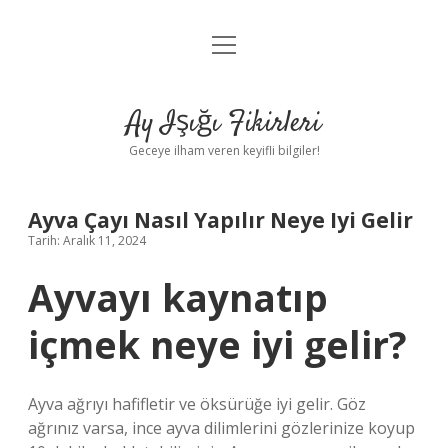
menüyü
Anasayfa
aç
Gizlilik Politikası
Ay Işığı Fikirleri
Yasal Uyarı
Geceye ilham veren keyifli bilgiler!
Hakkımızda
Ayva Çayı Nasıl Yapılır Neye Iyi Gelir
Tarih: Aralık 11, 2024
Ayvayı kaynatıp
içmek neye iyi gelir?
Ayva ağrıyı hafifletir ve öksürüğe iyi gelir. Göz
ağrınız varsa, ince ayva dilimlerini gözlerinize koyup