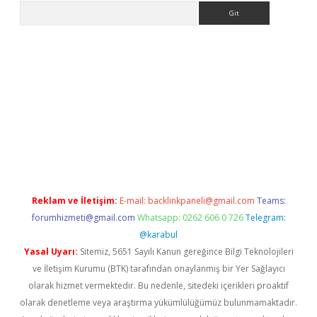
Arama
pera bahis
Reklam ve İletişim:
E-mail:
backlinkpaneli@gmail.com
Teams:
forumhizmeti@gmail.com
Whatsapp: 0262 606 0 726
Telegram:
@karabul
Yasal Uyarı:
Sitemiz, 5651 Sayılı Kanun gereğince Bilgi Teknolojileri
ve İletişim Kurumu (BTK) tarafından onaylanmış bir Yer Sağlayıcı
olarak hizmet vermektedir. Bu nedenle, sitedeki içerikleri proaktif
olarak denetleme veya araştırma yükümlülüğümüz bulunmamaktadır.