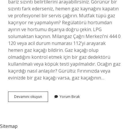
bariz sızıntı belirtilerini arayabilirsiniz. Görünür bir
sızıntı fark ederseniz, hemen gaz kaynağını kapatın
ve profesyonel bir servis çağırın. Mutfak tüpü gaz
kaçırıyor ne yapmalıyım? Regülatörü hortumdan
ayırın ve hortumu dışarıya doğru çekin. LPG
solumaktan kaçının. Milangaz Çağrı Merkezi’ni 444 0
120 veya acil durum numarası 112’yi arayarak
hemen gaz kaçağı bildirin. Gaz kaçağı olup
olmadığını kontrol etmek için bir gaz dedektörü
kullanılmalı veya köpük testi yapılmalıdır. Ocağın gaz
kaçırdığı nasıl anlaşılır? Gürültü: Fırınınızda veya
evinizde bir gaz kaçağı varsa, gaz kaçağının…
Mutfak
Devamını okuyun
Yorum Bırak
Tüpü
Gaz
Kaçağı
Nasıl
Anlaşılır
Sitemap