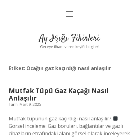
menüyü
Anasayfa
aç
Gizlilik Politikası
Ay Işığı Fikirleri
Yasal Uyarı
Geceye ilham veren keyifli bilgiler!
Hakkımızda
Etiket:
Ocağın gaz kaçırdığı nasıl anlaşılır
Mutfak Tüpü Gaz Kaçağı Nasıl
Anlaşılır
Tarih: Mart 9, 2025
Mutfak tüpünün gaz kaçırdığı nasıl anlaşılır?
Görsel inceleme: Gaz boruları, bağlantılar ve gazlı
cihazların etrafındaki alanı görsel olarak inceleyerek