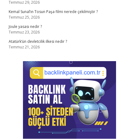
Temmuz 29, 2026
Kemal Sunal’ın Tosun Paşa filmi nerede çekilmiştir ?
Temmuz 25, 2026
Joule yasası nedir ?
Temmuz 23, 2026
Atatürk’ün devletcilik ilkesi nedir ?
Temmuz 21, 2026