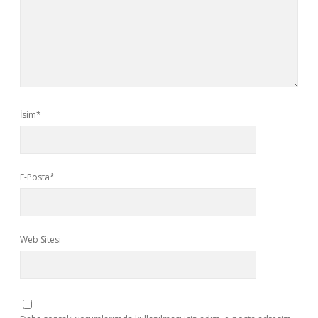
İsim*
E-Posta*
Web Sitesi