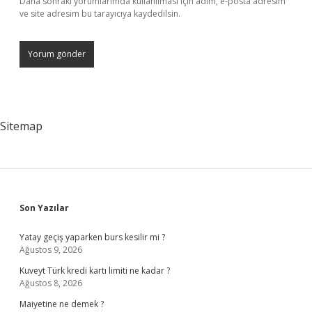
Daha sonraki yorumlarımda kullanılması için adım, e-posta adresim
ve site adresim bu tarayıcıya kaydedilsin.
Sitemap
Sidebar
Son Yazılar
Yatay geçiş yaparken burs kesilir mi ?
Ağustos 9, 2026
Kuveyt Türk kredi kartı limiti ne kadar ?
Ağustos 8, 2026
Maiyetine ne demek ?