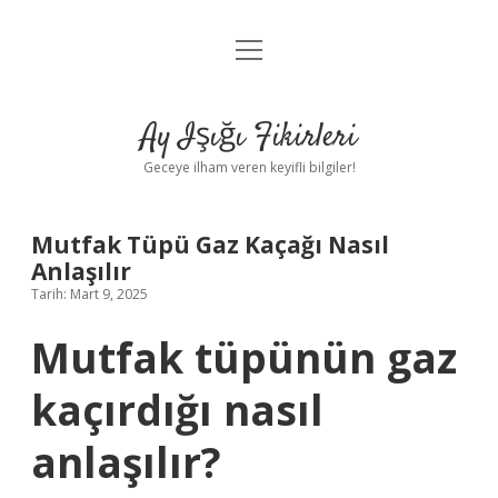
menüyü
Anasayfa
aç
Gizlilik Politikası
Ay Işığı Fikirleri
Yasal Uyarı
Geceye ilham veren keyifli bilgiler!
Hakkımızda
Mutfak Tüpü Gaz Kaçağı Nasıl
Anlaşılır
Tarih: Mart 9, 2025
Mutfak tüpünün gaz
kaçırdığı nasıl
anlaşılır?