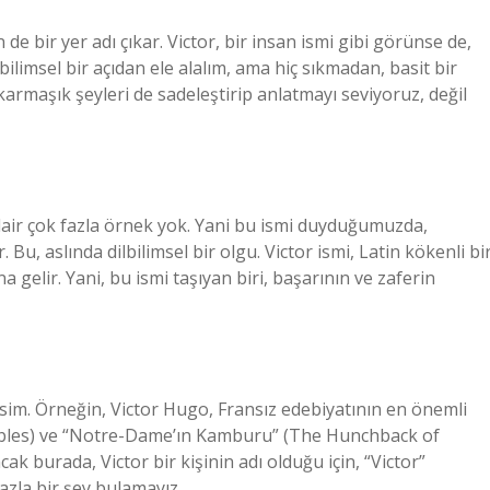
e bir yer adı çıkar. Victor, bir insan ismi gibi görünse de,
ilimsel bir açıdan ele alalım, ama hiç sıkmadan, basit bir
karmaşık şeyleri de sadeleştirip anlatmayı seviyoruz, değil
 dair çok fazla örnek yok. Yani bu ismi duyduğumuzda,
. Bu, aslında dilbilimsel bir olgu. Victor ismi, Latin kökenli bi
 gelir. Yani, bu ismi taşıyan biri, başarının ve zaferin
 isim. Örneğin, Victor Hugo, Fransız edebiyatının en önemli
érables) ve “Notre-Dame’ın Kamburu” (The Hunchback of
k burada, Victor bir kişinin adı olduğu için, “Victor”
fazla bir şey bulamayız.