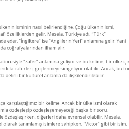
ülkenin isminin nasıl belirlendiğine. Çoğu ülkenin ismi,
fi özelliklerden gelir. Mesela, Türkiye adı, “Türk”
de eder. “İngiltere” ise “Anglilerin Yeri” anlamına gelir. Yani
 da coğrafyalarından ilham alır.
Latincesiyle “zafer” anlamına geliyor ve bu kelime, bir ülke içi
hindeki zaferleri, güçlenmeyi simgeliyor olabilir. Ancak, bu tü
 belirli bir kültürel anlamla da ilişkilendirilebilir.
ça karşılaştığımız bir kelime. Ancak bir ülke ismi olarak
plumla özdeşleşip özdeşleşemeyeceği başka bir soru.
rle özdeşleşirken, diğerleri daha evrensel olabilir. Mesela,
l olarak tanımlamış isimlere sahipken, “Victor” gibi bir isim,