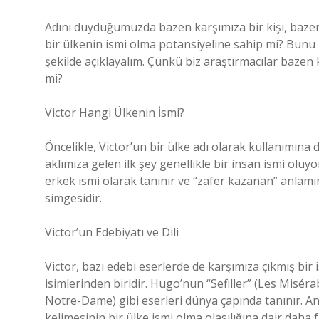
Adını duyduğumuzda bazen karşımıza bir kişi, bazen d
bir ülkenin ismi olma potansiyeline sahip mi? Bunu b
şekilde açıklayalım. Çünkü biz araştırmacılar bazen 
mi?
Victor Hangi Ülkenin İsmi?
Öncelikle, Victor’un bir ülke adı olarak kullanımına
aklımıza gelen ilk şey genellikle bir insan ismi oluyor
erkek ismi olarak tanınır ve “zafer kazanan” anlamına
simgesidir.
Victor’un Edebiyatı ve Dili
Victor, bazı edebi eserlerde de karşımıza çıkmış bir
isimlerinden biridir. Hugo’nun “Sefiller” (Les Mis
Notre-Dame) gibi eserleri dünya çapında tanınır. Anca
kelimesinin bir ülke ismi olma olasılığına dair daha 