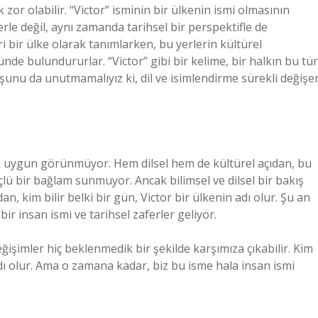
 zor olabilir. “Victor” isminin bir ülkenin ismi olmasının
erle değil, aynı zamanda tarihsel bir perspektifle de
eri bir ülke olarak tanımlarken, bu yerlerin kültürel
nünde bulundururlar. “Victor” gibi bir kelime, bir halkın bu tür
şunu da unutmamalıyız ki, dil ve isimlendirme sürekli değişe
pek uygun görünmüyor. Hem dilsel hem de kültürel açıdan, bu
üçlü bir bağlam sunmuyor. Ancak bilimsel ve dilsel bir bakış
dan, kim bilir belki bir gün, Victor bir ülkenin adı olur. Şu an
r insan ismi ve tarihsel zaferler geliyor.
eğişimler hiç beklenmedik bir şekilde karşımıza çıkabilir. Kim
 adı olur. Ama o zamana kadar, biz bu isme hala insan ismi