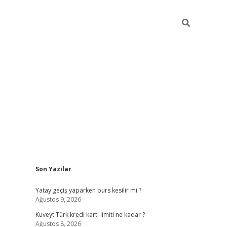
Sidebar
Son Yazılar
grand opera bahis
Yatay geçiş yaparken burs kesilir mi ?
Ağustos 9, 2026
Kuveyt Türk kredi kartı limiti ne kadar ?
Ağustos 8, 2026