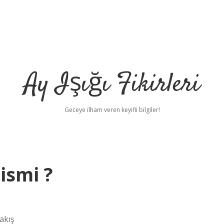
Ay Işığı Fikirleri
Geceye ilham veren keyifli bilgiler!
ismi ?
akış