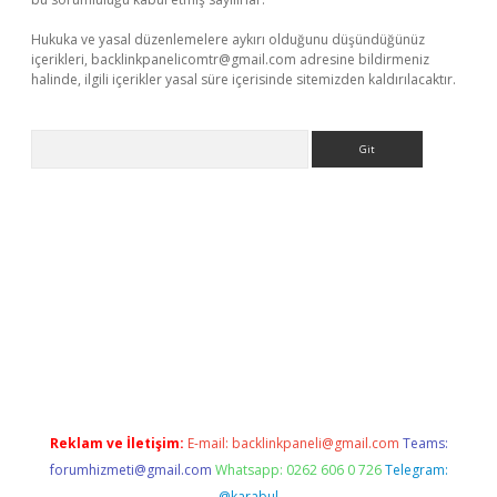
Hukuka ve yasal düzenlemelere aykırı olduğunu düşündüğünüz
içerikleri,
backlinkpanelicomtr@gmail.com
adresine bildirmeniz
halinde, ilgili içerikler yasal süre içerisinde sitemizden kaldırılacaktır.
Arama
his
Reklam ve İletişim:
E-mail:
backlinkpaneli@gmail.com
Teams:
forumhizmeti@gmail.com
Whatsapp: 0262 606 0 726
Telegram:
@karabul