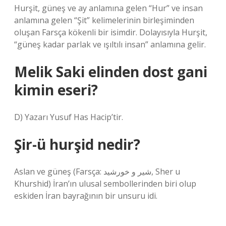
Hurşit, güneş ve ay anlamına gelen “Hur” ve insan
anlamına gelen “Şit” kelimelerinin birleşiminden
oluşan Farsça kökenli bir isimdir. Dolayısıyla Hurşit,
“güneş kadar parlak ve ışıltılı insan” anlamına gelir.
Melik Saki elinden dost gani
kimin eseri?
D) Yazarı Yusuf Has Hacip’tir.
Şir-ü hurşid nedir?
Aslan ve güneş (Farsça: شیر و خورشید, Sher u
Khurshid) İran’ın ulusal sembollerinden biri olup
eskiden İran bayrağının bir unsuru idi.