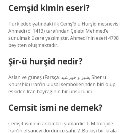
Cemşid kimin eseri?
Türk edebiyatındaki ilk Cemşîd u Hurşîd mesnevisi
Ahmedî (ö. 1413) tarafından Çelebi Mehmed’e
sunulmak üzere yazılmıştır. Ahmedi’nin eseri 4798
beyitten oluşmaktadır.
Şir-ü hurşid nedir?
Aslan ve güneş (Farsça: شیر و خورشید, Sher u
Khurshid) İran’ın ulusal sembollerinden biri olup
eskiden İran bayrağının bir unsuru idi.
Cemsit ismi ne demek?
Cemşit isminin anlamları şunlardır: 1. Mitolojide
İran’ın efsanevi dördüncü şahı. 2. Bu kişi bir krala