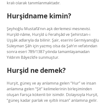
kralı olarak tanımlanmaktadır.
Hurşidname kimin?
Şeyhoğlu Mustafâ’nın aşk derlemesi mesnevisi.
Hurşîd-nâme, Hurşîd ü Ferahşâd ve Şehirstan-ı
Uşşâk adlarıyla da bilinir. Şair, eserini Germiyanoğlu
Süleyman Şâh için yazmış olsa da Şah’ın vefatından
sonra eseri 789/1387 yılında tamamlayamadan
Yıldırım Bâyezîd’e sunmuştur.
Hurşid ne demek?
Hurşit, güneş ve ay anlamına gelen “Hur” ve insan
anlamına gelen “Şit” kelimelerinin birleşiminden
oluşan Farsça kökenli bir isimdir. Dolayısıyla Hurşit,
“güneş kadar parlak ve ışıltılı insan” anlamına gelir.