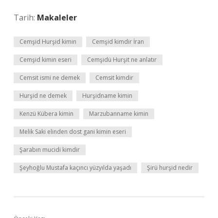
Tarih:
Makaleler
Cemşid Hurşid kimin
Cemşid kimdir İran
Cemşid kimin eseri
Cemşidü Hurşit ne anlatır
Cemsit ismi ne demek
Cemsit kimdir
Hurşid ne demek
Hurşidname kimin
Kenzü Kübera kimin
Marzubanname kimin
Melik Saki elinden dost gani kimin eseri
Şarabın mucidi kimdir
Şeyhoğlu Mustafa kaçıncı yüzyılda yaşadı
Şirü hurşid nedir