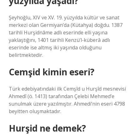
yüzyılda yaşadı?
Şeyhoğlu, XIV ve XV. 19. yüzyılda kültür ve sanat
merkezi olan Germiyan’da (Kütahya) doğdu. 1387
tarihli Hurşidnâme adlı eserinde elli yaşına
yaklaştığını, 1401 tarihli Kenzü’l-küberâ adlı
eserinde ise altmış iki yaşında olduğunu
belirtmektedir.
Cemşid kimin eseri?
Türk edebiyatındaki ilk Cemşîd u Hurşîd mesnevisi
Ahmedî (ö. 1413) tarafından Çelebi Mehmed’e
sunulmak üzere yazılmıştır. Ahmedi’nin eseri 4798
beyitten oluşmaktadır.
Hurşid ne demek?