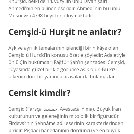
Khurşîd, belki de 14. yüzyılın ünlü Divan şairi
Ahmedî’nin en bilinen eseridir. Ahmedî’nin bu ünlü
Mesnevisi 4798 beyitten oluşmaktadır.
Cemşid-ü Hurşit ne anlatır?
Aşk ve ayrılık temalarının işlendiği bir hikâye olan
Cemşîd ü Hurşîd’in konusu özetle şöyledir: Adaletiyle
ünlü Çin hükümdarı Fağfûr Şah’ın şehzadesi Cemşîd,
rüyasında güzel bir kız görünce aşık olur. Bu kızı
ülkenin dört bir yanında arasalar da bulamazlar.
Cemsit kimdir?
Cemşîd (Farsça: جمشید, Avestaca: Yima), Büyük İran
kültürünün ve geleneğinin mitolojik bir figürüdür.
Firdevsî’nin Şehnâme adlı eserinin karakterlerinden
biridir. Pişdadi hanedanının dördüncü ve en büyük