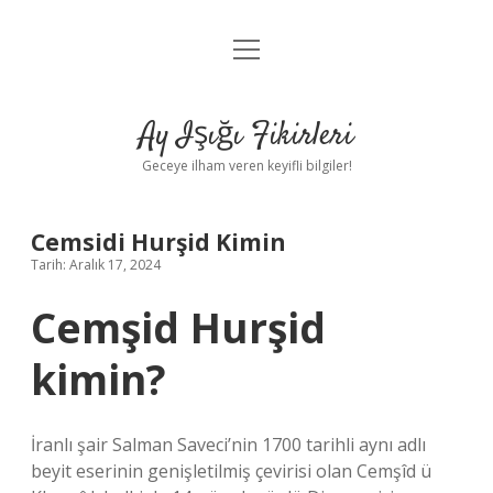
menüyü
Anasayfa
aç
Gizlilik Politikası
Ay Işığı Fikirleri
Yasal Uyarı
Geceye ilham veren keyifli bilgiler!
Hakkımızda
Cemsidi Hurşid Kimin
Tarih: Aralık 17, 2024
Cemşid Hurşid
kimin?
İranlı şair Salman Saveci’nin 1700 tarihli aynı adlı
beyit eserinin genişletilmiş çevirisi olan Cemşîd ü